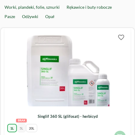
Worki, plandeki, folie, sznurki
Rękawice i buty robocze
Pasze
Odżywki
Opał
favorite_border
Singlif 360 SL (glifosat) - herbicyd
1L
5L
20L