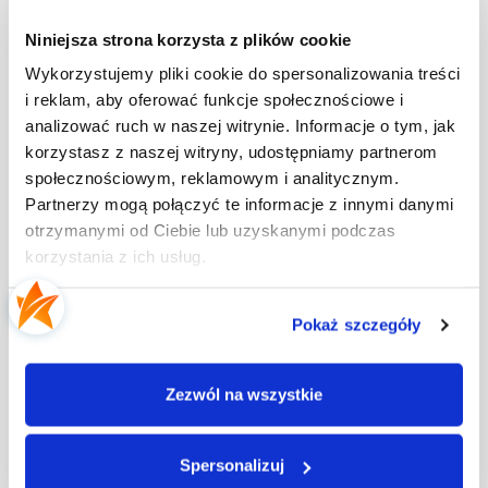
gwiazdnica pospolita,
Niniejsza strona korzysta z plików cookie
komosa biała,
krwawnik pospolity,
Wykorzystujemy pliki cookie do spersonalizowania treści
mak polny,
i reklam, aby oferować funkcje społecznościowe i
maruna bezwonna,
analizować ruch w naszej witrynie. Informacje o tym, jak
miotła zbożowa,
korzystasz z naszej witryny, udostępniamy partnerom
perz właściwy,
społecznościowym, reklamowym i analitycznym.
przytulia czepna,
Partnerzy mogą połączyć te informacje z innymi danymi
rdest powojowy,
otrzymanymi od Ciebie lub uzyskanymi podczas
rumian polny,
korzystania z ich usług.
samosiewy zbóż,
tobołki polne,
Pokaż szczegóły
wyka ptasia,
żółtlica drobnokwiatowa.
Zezwól na wszystkie
W jakich uprawach można stosować środek
na chwasty Roundup 360 Plus
Spersonalizuj