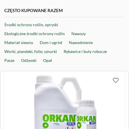
CZĘSTO KUPOWANE RAZEM
Środki ochrony roślin, opryski
Ekologiczne środki ochrony roślin
Nawozy
Materiał siewny
Dom i ogród
Nawodnienie
Worki, plandeki, folie, sznurki
Rękawice i buty robocze
Pasze
Odżywki
Opał
favorite_border