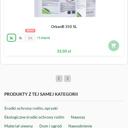
Orkan® 350 SL
+1 więcej
1L
5L
10L
33,50 zł
PRODUKTY Z TEJ SAMEJ KATEGORII
Środki ochrony roślin, opryski
Ekologiczne środki ochrony roślin
Nawozy
Materiał siewny
Dom i ogród
Nawodnienie