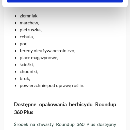
Roundup 360 Plus może być stosowany w:
ziemniak,
marchew,
pietruszka,
cebula,
por,
tereny nieużywane rolniczo,
place magazynowe,
ścieżki,
chodniki,
bruk,
powierzchnie pod uprawę roślin.
Dostępne opakowania herbicydu Roundup
360 Plus
Środek na chwasty Roundup 360 Plus dostępny