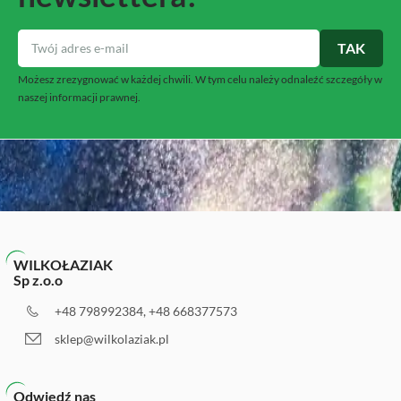
Możesz zrezygnować w każdej chwili. W tym celu należy odnaleźć szczegóły w
naszej informacji prawnej.
WILKOŁAZIAK
Sp z.o.o
+48 798992384, +48 668377573
sklep@wilkolaziak.pl
Odwiedź nas