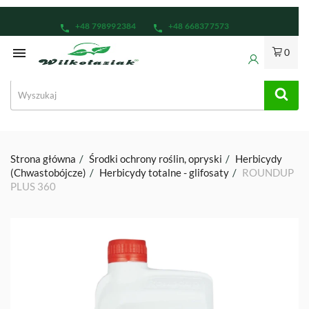
+48 798992384
+48 668377573
phone
phone

0
Strona główna
Środki ochrony roślin, opryski
Herbicydy
(Chwastobójcze)
Herbicydy totalne - glifosaty
ROUNDUP
PLUS 360