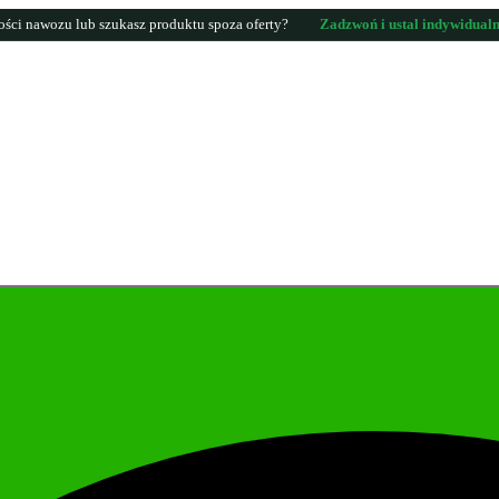
lości nawozu lub szukasz produktu spoza oferty?
Zadzwoń i ustal indywidualn