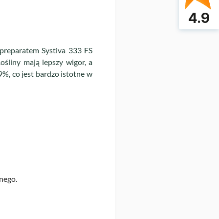
4.9
 preparatem Systiva 333 FS
śliny mają lepszy wigor, a
%, co jest bardzo istotne w
nego.