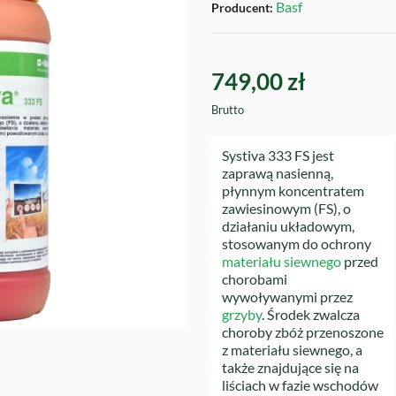
Basf
Producent:
749,00 zł
Brutto
Systiva 333 FS jest
zaprawą nasienną,
płynnym koncentratem
zawiesinowym (FS), o
działaniu układowym,
stosowanym do ochrony
materiału siewnego
przed
chorobami
wywoływanymi przez
grzyby
. Środek zwalcza
choroby zbóż przenoszone
z materiału siewnego, a
także znajdujące się na
liściach w fazie wschodów