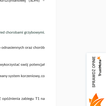
bursztynianowej (SDHI) –
rzed chorobami grzybowymi.
b odnasiennych oraz chorób
SPRAWDŹ OPINIE
 wykorzystać swój potencjał
owany system korzeniowy, co
ć opóźnienia zabiegu T1 na