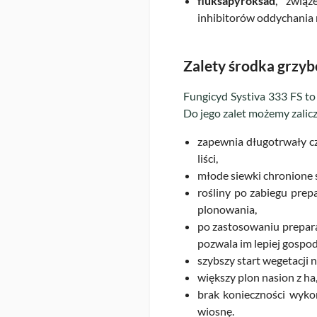
fluksapyroksad
, związ
inhibitorów oddychania
Zalety środka grzyb
Fungicyd Systiva 333 FS t
Do jego zalet możemy zalicz
zapewnia długotrwały c
liści,
młode siewki chronione 
rośliny po zabiegu prep
plonowania,
po zastosowaniu prepara
pozwala im lepiej gospo
szybszy start wegetacji 
większy plon nasion z ha
brak konieczności wyko
wiosnę.