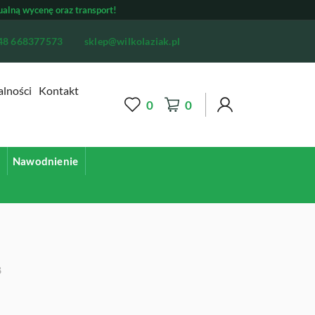
ualną wycenę oraz transport!
48 668377573
sklep@wilkolaziak.pl
alności
Kontakt
0
0
d
Nawodnienie
8