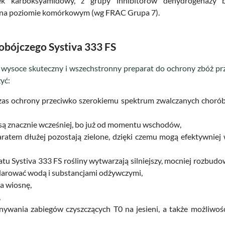
ek karboksyamidowy, z grupy inhibitorów dehydrogenazy 
 na poziomie komórkowym (wg FRAC Grupa 7).
obójczego Systiva 333 FS
o wysoce skuteczny i wszechstronny preparat do ochrony zbóż p
yć:
zas ochrony przeciwko szerokiemu spektrum zwalczanych choró
są znacznie wcześniej, bo już od momentu wschodów,
aratem dłużej pozostają zielone, dzięki czemu mogą efektywniej
tu Systiva 333 FS rośliny wytwarzają silniejszy, mocniej rozbud
darować wodą i substancjami odżywczymi,
na wiosnę,
,
nywania zabiegów czyszczących T0 na jesieni, a także możliwoś