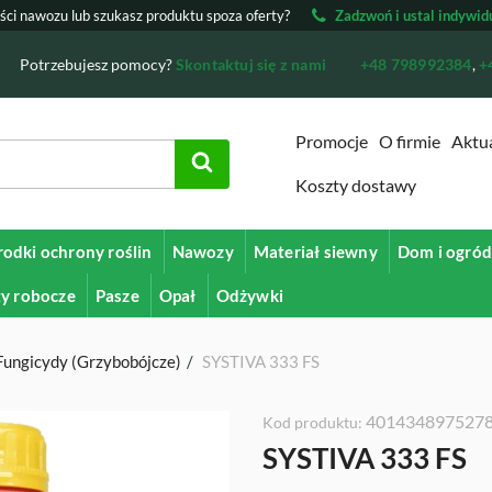
ości nawozu lub szukasz produktu spoza oferty?
Zadzwoń i ustal indywid
Potrzebujesz pomocy?
Skontaktuj się z nami
+48 798992384
,
+
Promocje
O firmie
Aktu
Koszty dostawy
rodki ochrony roślin
Nawozy
Materiał siewny
Dom i ogró
ty robocze
Pasze
Opał
Odżywki
Fungicydy (Grzybobójcze)
SYSTIVA 333 FS
401434897527
Kod produktu:
SYSTIVA 333 FS