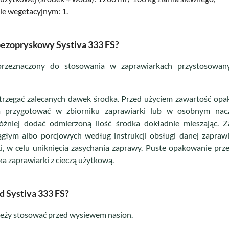
ie wegetacyjnym: 1.
bezopryskowy Systiva 333 FS?
rzeznaczony do stosowania w zaprawiarkach przystosowan
trzegać zalecanych dawek środka. Przed użyciem zawartość op
a przygotować w zbiorniku zaprawiarki lub w osobnym nacz
óźniej dodać odmierzoną ilość środka dokładnie mieszając. 
głym albo porcjowych według instrukcji obsługi danej zaprawi
i, w celu uniknięcia zasychania zaprawy. Puste opakowanie prze
a zaprawiarki z cieczą użytkową.
d Systiva 333 FS?
leży stosować przed wysiewem nasion.