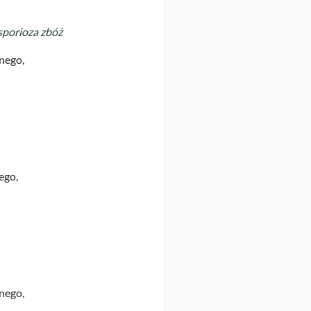
sporioza zbóż
nego,
ego,
nego,