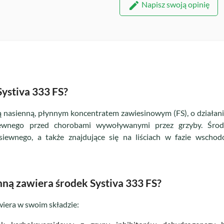
Napisz swoją opinię
Systiva 333 FS?
wą nasienną, płynnym koncentratem zawiesinowym (FS), o dział
iewnego przed chorobami wywoływanymi przez grzyby. Środ
siewnego, a także znajdujące się na liściach w fazie wscho
nną zawiera środek Systiva 333 FS?
wiera w swoim składzie: