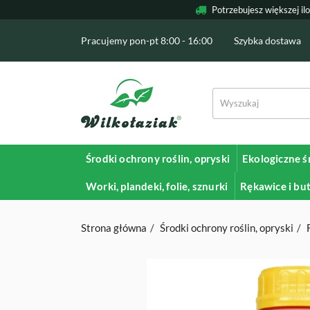
Potrzebujesz większej il
Pracujemy pon-pt 8:00 - 16:00
Szybka dostawa
Środki ochrony roślin, opryski
Ekologiczne ś
Worki, plandeki, folie, sznurki
Rękawice i bu
Strona główna
Środki ochrony roślin, opryski