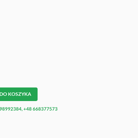
 DO KOSZYKA
98992384, +48 668377573