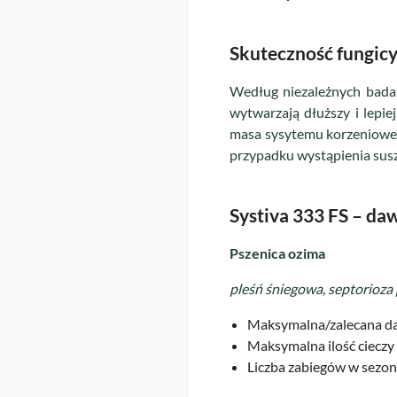
Skuteczność fungic
Według niezależnych badań
wytwarzają dłuższy i lepi
masa sysytemu korzeniowego
przypadku wystąpienia suszy
Systiva 333 FS – da
Pszenica ozima
pleśń śniegowa, septorioza
Maksymalna/zalecana da
Maksymalna ilość cieczy 
Liczba zabiegów w sezon