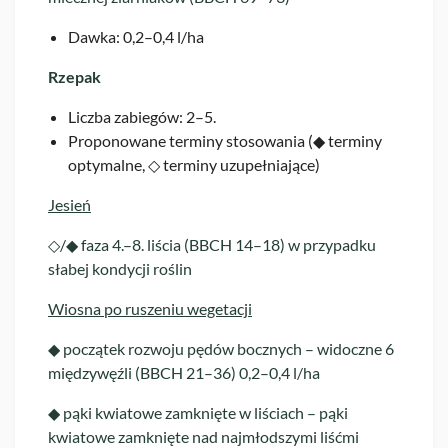
Dawka: 0,2–0,4 l/ha
Rzepak
Liczba zabiegów: 2–5.
Proponowane terminy stosowania (◆ terminy
optymalne, ◇ terminy uzupełniające)
Jesień
◇/◆ faza 4.–8. liścia (BBCH 14–18) w przypadku
słabej kondycji roślin
Wiosna po ruszeniu wegetacji
◆ początek rozwoju pędów bocznych – widoczne 6
międzywęźli (BBCH 21–36) 0,2–0,4 l/ha
◆ pąki kwiatowe zamknięte w liściach – pąki
kwiatowe zamknięte nad najmłodszymi liśćmi