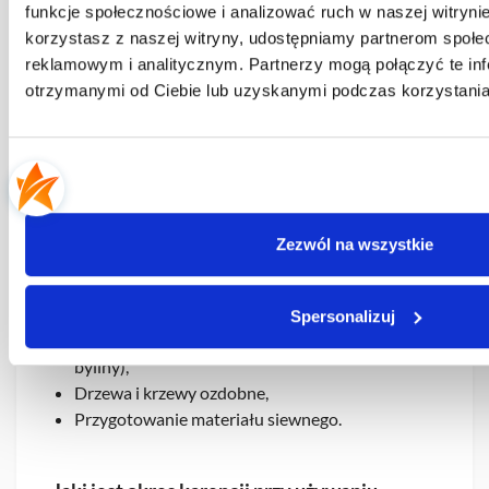
funkcje społecznościowe i analizować ruch w naszej witrynie
Marchew,
korzystasz z naszej witryny, udostępniamy partnerom społ
Pietruszka,
reklamowym i analitycznym. Partnerzy mogą połączyć te in
Pasternak,
otrzymanymi od Ciebie lub uzyskanymi podczas korzystania 
Seler,
Burak ćwikłowy,
Warzywa strączkowe,
Rozsada warzyw kapustnych,
Rozsada pomidora,
Szkółki drzew i krzewów ozdobnych,
Zezwól na wszystkie
Produkcja rozsady roślin ozdobnych,
Produkcja roślin ozdobnych doniczkowych,
Trawniki, pola golfowe,
Spersonalizuj
Rośliny ozdobne zielne (jednoroczne, dwuletnie i
byliny),
Drzewa i krzewy ozdobne,
Przygotowanie materiału siewnego.