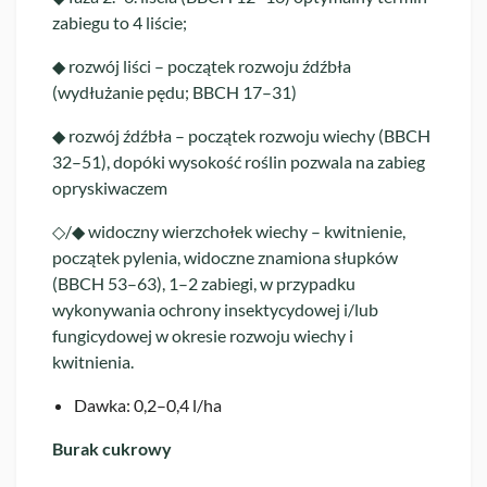
zabiegu to 4 liście;
◆ rozwój liści – początek rozwoju źdźbła
(wydłużanie pędu; BBCH 17–31)
◆ rozwój źdźbła – początek rozwoju wiechy (BBCH
32–51), dopóki wysokość roślin pozwala na zabieg
opryskiwaczem
◇/◆ widoczny wierzchołek wiechy – kwitnienie,
początek pylenia, widoczne znamiona słupków
(BBCH 53–63), 1–2 zabiegi, w przypadku
wykonywania ochrony insektycydowej i/lub
fungicydowej w okresie rozwoju wiechy i
kwitnienia.
Dawka: 0,2–0,4 l/ha
Burak cukrowy