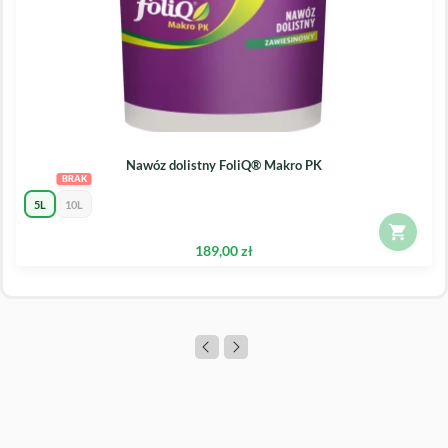
Nawóz dolistny FoliQ® Makro PK
5L
10L
189,00 zł