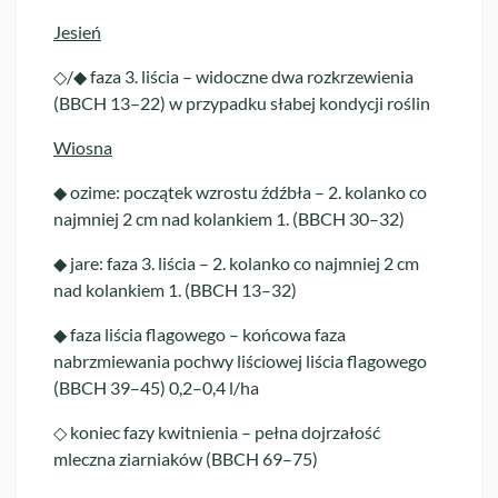
Jesień
◇/◆ faza 3. liścia – widoczne dwa rozkrzewienia
(BBCH 13–22) w przypadku słabej kondycji roślin
Wiosna
◆ ozime: początek wzrostu źdźbła – 2. kolanko co
najmniej 2 cm nad kolankiem 1. (BBCH 30–32)
◆ jare: faza 3. liścia – 2. kolanko co najmniej 2 cm
nad kolankiem 1. (BBCH 13–32)
◆ faza liścia flagowego – końcowa faza
nabrzmiewania pochwy liściowej liścia flagowego
(BBCH 39–45) 0,2–0,4 l/ha
◇ koniec fazy kwitnienia – pełna dojrzałość
mleczna ziarniaków (BBCH 69–75)