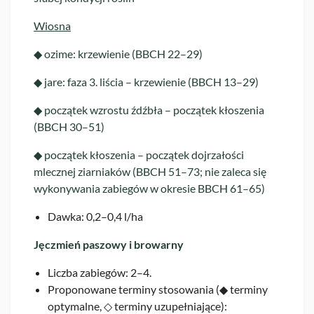
Wiosna
◆ ozime: krzewienie (BBCH 22–29)
◆ jare: faza 3. liścia – krzewienie (BBCH 13–29)
◆ początek wzrostu źdźbła – początek kłoszenia
(BBCH 30–51)
◆ początek kłoszenia – początek dojrzałości
mlecznej ziarniaków (BBCH 51–73; nie zaleca się
wykonywania zabiegów w okresie BBCH 61–65)
Dawka: 0,2–0,4 l/ha
Jęczmień paszowy i browarny
Liczba zabiegów: 2–4.
Proponowane terminy stosowania (◆ terminy
optymalne, ◇ terminy uzupełniające):