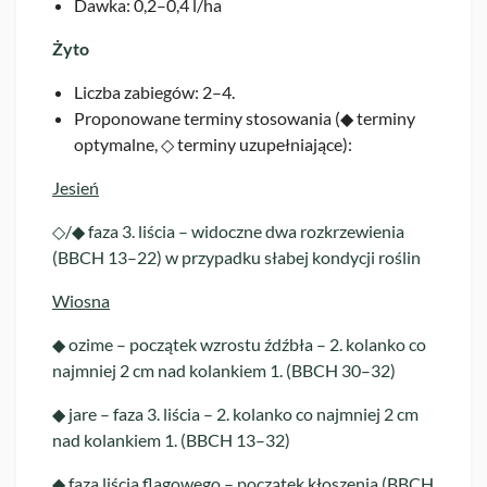
Dawka: 0,2–0,4 l/ha
Żyto
Liczba zabiegów: 2–4.
Proponowane terminy stosowania (◆ terminy
optymalne, ◇ terminy uzupełniające):
Jesień
◇/◆ faza 3. liścia – widoczne dwa rozkrzewienia
(BBCH 13–22) w przypadku słabej kondycji roślin
Wiosna
◆ ozime – początek wzrostu źdźbła – 2. kolanko co
najmniej 2 cm nad kolankiem 1. (BBCH 30–32)
◆ jare – faza 3. liścia – 2. kolanko co najmniej 2 cm
nad kolankiem 1. (BBCH 13–32)
◆ faza liścia flagowego – początek kłoszenia (BBCH