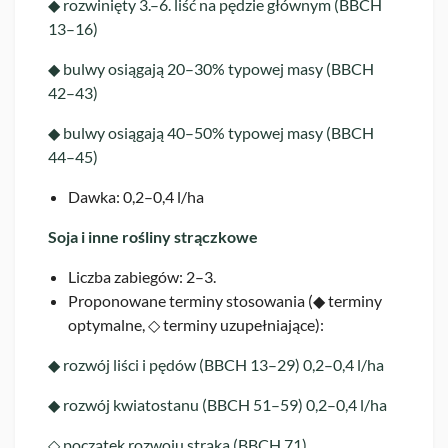
◆ rozwinięty 3.–6. liść na pędzie głównym (BBCH
13–16)
◆ bulwy osiągają 20–30% typowej masy (BBCH
42–43)
◆ bulwy osiągają 40–50% typowej masy (BBCH
44–45)
Dawka: 0,2–0,4 l/ha
Soja i inne rośliny strączkowe
Liczba zabiegów: 2–3.
Proponowane terminy stosowania (◆ terminy
optymalne, ◇ terminy uzupełniające):
◆ rozwój liści i pędów (BBCH 13–29) 0,2–0,4 l/ha
◆ rozwój kwiatostanu (BBCH 51–59) 0,2–0,4 l/ha
◇ początek rozwoju strąka (BBCH 71)