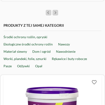
PRODUKTY Z TEJ SAMEJ KATEGORII
Środki ochrony roślin, opryski
Ekologiczne środki ochrony roślin
Nawozy
Materiał siewny
Dom i ogród
Nawodnienie
Worki, plandeki, folie, sznurki
Rękawice i buty robocze
Pasze
Odżywki
Opał
favorite_border