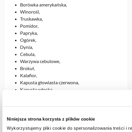
Borówka amerykańska,
Winorośl,
Truskawka,
Pomidor,
Papryka,
Ogórek,
Dynia,
Cebula,
Warzywa cebulowe,
Brokuł,
Kalafior,
Kapusta głowiasta czerwona,
Kapusta włoska,
Kapusta pekińska,
Kapusta brukselska,
Kalarepa,
Rzodkiewka,
Niniejsza strona korzysta z plików cookie
Jarmuż,
Wykorzystujemy pliki cookie do spersonalizowania treści i 
Warzywa kapustne,