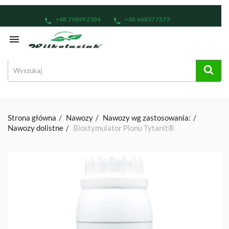
+48 798992384
+48 668377573
phone
phone

Strona główna
Nawozy
Nawozy wg zastosowania:
Nawozy dolistne
Biostymulator Plonu Tytanit®