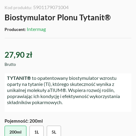
5901179071004
Kod produktu:
Biostymulator Plonu Tytanit®
Intermag
Producent:
27,90 zł
Brutto
TYTANIT®
to opatentowany biostymulator wzrostu
oparty na tytanie (Ti), którego skuteczność wynika z
unikalnej molekuły aTIUM®. Wspiera rozwój roślin,
poprawiając ich kondycję i efektywność wykorzystania
składników pokarmowych.
Pojemność: 200ml
200ml
1L
5L