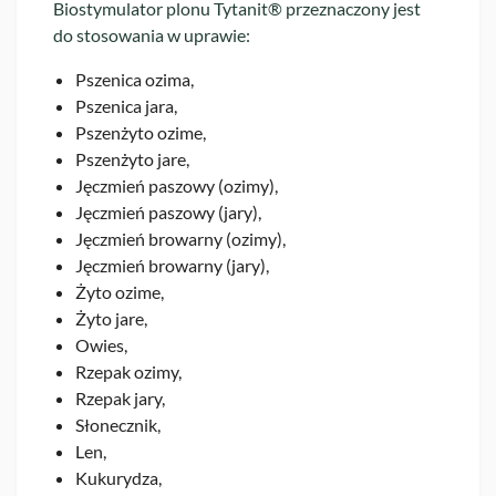
Biostymulator plonu Tytanit® przeznaczony jest
do stosowania w uprawie:
Pszenica ozima,
Pszenica jara,
Pszenżyto ozime,
Pszenżyto jare,
Jęczmień paszowy (ozimy),
Jęczmień paszowy (jary),
Jęczmień browarny (ozimy),
Jęczmień browarny (jary),
Żyto ozime,
Żyto jare,
Owies,
Rzepak ozimy,
Rzepak jary,
Słonecznik,
Len,
Kukurydza,