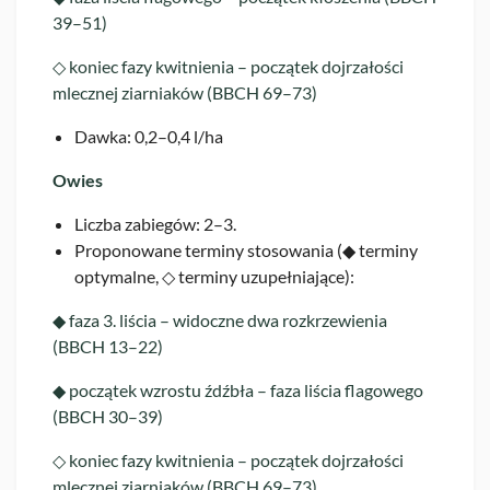
39–51)
◇ koniec fazy kwitnienia – początek dojrzałości
mlecznej ziarniaków (BBCH 69–73)
Dawka: 0,2–0,4 l/ha
Owies
Liczba zabiegów: 2–3.
Proponowane terminy stosowania (◆ terminy
optymalne, ◇ terminy uzupełniające):
◆ faza 3. liścia – widoczne dwa rozkrzewienia
(BBCH 13–22)
◆ początek wzrostu źdźbła – faza liścia flagowego
(BBCH 30–39)
◇ koniec fazy kwitnienia – początek dojrzałości
mlecznej ziarniaków (BBCH 69–73)