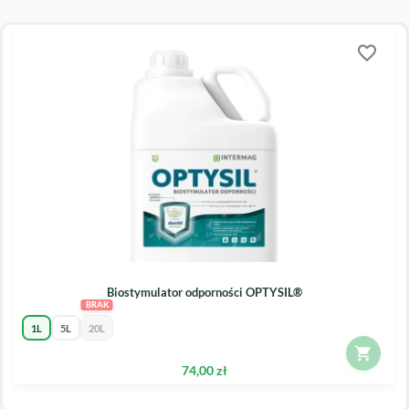
favorite_border
Biostymulator odporności OPTYSIL®
1L
5L
20L
74,00 zł