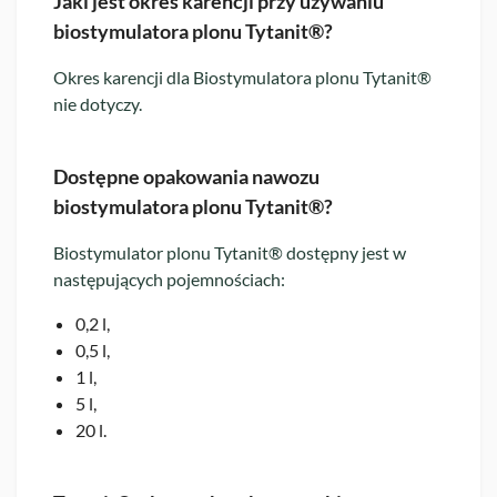
Jaki jest okres karencji przy używaniu
biostymulatora plonu Tytanit®?
Okres karencji dla Biostymulatora plonu Tytanit®
nie dotyczy.
Dostępne opakowania nawozu
biostymulatora plonu Tytanit®?
Biostymulator plonu Tytanit® dostępny jest w
następujących pojemnościach:
0,2 l,
0,5 l,
1 l,
5 l,
20 l.