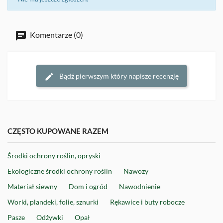
Komentarze (0)
Bądź pierwszym który napisze recenzję
CZĘSTO KUPOWANE RAZEM
Środki ochrony roślin, opryski
Ekologiczne środki ochrony roślin
Nawozy
Materiał siewny
Dom i ogród
Nawodnienie
Worki, plandeki, folie, sznurki
Rękawice i buty robocze
Pasze
Odżywki
Opał