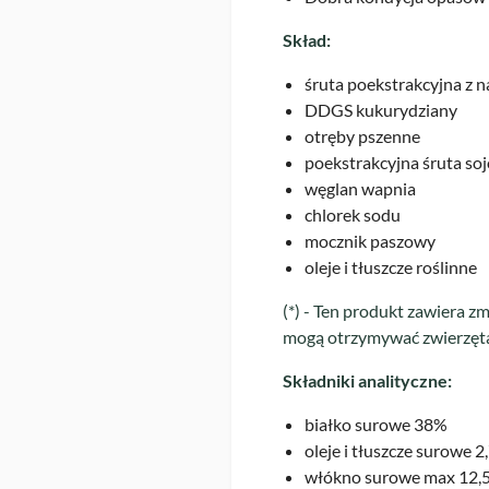
Skład:
śruta poekstrakcyjna z n
DDGS kukurydziany
otręby pszenne
poekstrakcyjna śruta soj
węglan wapnia
chlorek sodu
mocznik paszowy
oleje i tłuszcze roślinne
(*) - Ten produkt zawiera 
mogą otrzymywać zwierzęta
Składniki analityczne:
białko surowe 38%
oleje i tłuszcze surowe 
włókno surowe max 12,