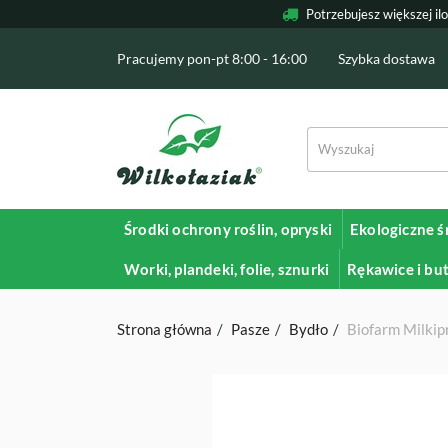
Potrzebujesz większej il
Pracujemy pon-pt 8:00 - 16:00
Szybka dostawa
Środki ochrony roślin, opryski
Ekologiczne ś
Worki, plandeki, folie, sznurki
Rękawice i bu
Strona główna
Pasze
Bydło
Biofarm Milkip