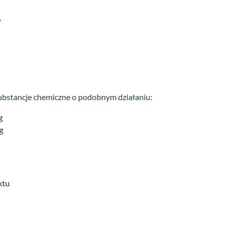
%
ubstancje chemiczne o podobnym działaniu:
g
g
ktu