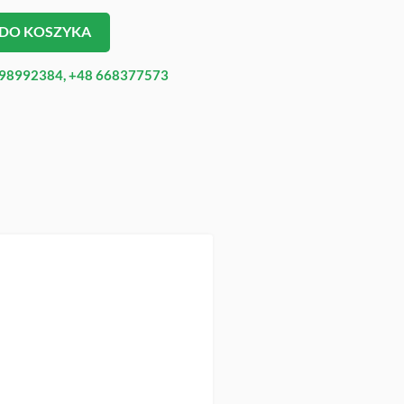
 DO KOSZYKA
98992384, +48 668377573