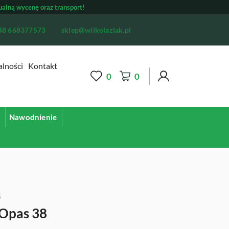
ualną wycenę oraz transport!
48 668377573
sklep@wilkolaziak.pl
alności
Kontakt
0
0
d
Nawodnienie
5
 Opas 38