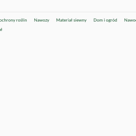
ochrony roślin
Nawozy
Materiał siewny
Dom i ogród
Nawod
ał