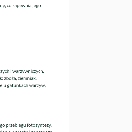
ę, co zapewnia jego
zych i warzywniczych,
k: zboża, ziemniak,
ielu gatunkach warzyw,
go przebiegu fotosyntezy.
abienia wzrostu i znacznego