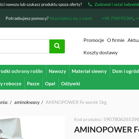
ości nawozu lub szukasz produktu spoza oferty?
Zadzwoń i ustal indywid
Potrzebujesz pomocy?
Skontaktuj się z nami
+48 798992384
,
+
Promocje
O firmie
Aktu
Koszty dostawy
rodki ochrony roślin
Nawozy
Materiał siewny
Dom i ogró
ty robocze
Pasze
Opał
Odżywki
nia:
aminokwasy
AMINOPOWER Fe worek 5kg
590780626539
Kod produktu:
AMINOPOWER Fe