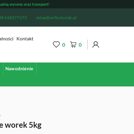
ualną wycenę oraz transport!
48 668377573
sklep@wilkolaziak.pl
alności
Kontakt
0
0
d
Nawodnienie
6
 worek 5kg