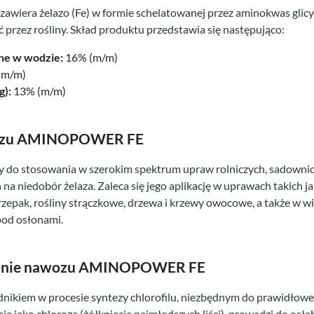
ra żelazo (Fe) w formie schelatowanej przez aminokwas glicyn
przez rośliny. Skład produktu przedstawia się następująco:
lne w wodzie:
16% (m/m)
(m/m)
g):
13% (m/m)
wozu AMINOPOWER FE
do stosowania w szerokim spektrum upraw rolniczych, sadownic
na niedobór żelaza. Zaleca się jego aplikację w uprawach takich ja
rzepak, rośliny strączkowe, drzewa i krzewy owocowe, a także w w
pod osłonami.
ałanie nawozu AMINOPOWER FE
dnikiem w procesie syntezy chlorofilu, niezbędnym do prawidłowe
się jako chloroza (żółknięcie najmłodszych liści), prowadzi do osł