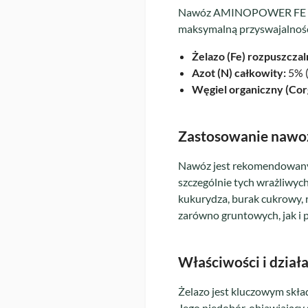
Nawóz AMINOPOWER FE zawie
maksymalną przyswajalność 
Żelazo (Fe) rozpuszcza
Azot (N) całkowity:
5% 
Węgiel organiczny (Cor
Zastosowanie na
Nawóz jest rekomendowany 
szczególnie tych wrażliwych 
kukurydza, burak cukrowy, 
zarówno gruntowych, jak i 
Właściwości i dzi
Żelazo jest kluczowym skła
Jego niedobór, objawiający 