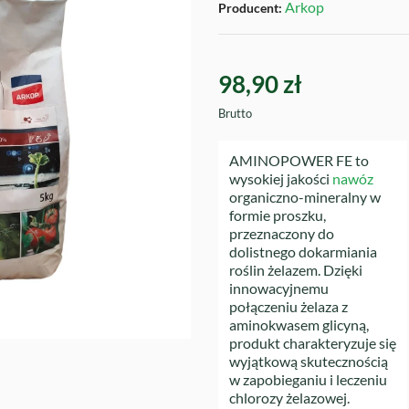
Arkop
Producent:
98,90 zł
Brutto
AMINOPOWER FE to
wysokiej jakości
nawóz
organiczno-mineralny w
formie proszku,
przeznaczony do
dolistnego dokarmiania
roślin żelazem. Dzięki
innowacyjnemu
połączeniu żelaza z
aminokwasem glicyną,
produkt charakteryzuje się
wyjątkową skutecznością
w zapobieganiu i leczeniu
chlorozy żelazowej.