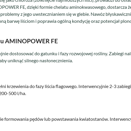
OWER FE, dzięki formie chelatu aminokwasowego, dostarcza że
c problemy z jego uwstecznianiem się w glebie. Nawóz błyskawiczni
oną barwę liściom i poprawia ogólną kondycję oraz potencjał plo
zu AMINOPOWER FE
nie dostosować do gatunku i fazy rozwojowej rośliny. Zabiegi n
by uniknąć silnego nasłonecznienia.
ni krzewienia do fazy liścia flagowego. Interwencyjnie 2-3 zabiegi
 200-500 l/ha.
zie formowania pędów lub powstawania kwiatostanów. Interwencyj