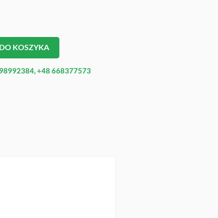
 DO KOSZYKA
98992384, +48 668377573