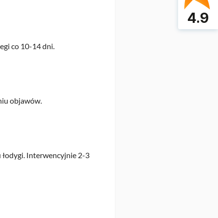
4.9
egi co 10-14 dni.
eniu objawów.
łodygi. Interwencyjnie 2-3