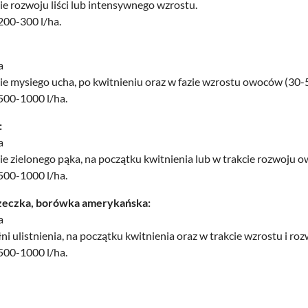
ie rozwoju liści lub intensywnego wzrostu.
 200-300 l/ha.
a
ie mysiego ucha, po kwitnieniu oraz w fazie wzrostu owoców (30-
 500-1000 l/ha.
:
a
ie zielonego pąka, na początku kwitnienia lub w trakcie rozwoju 
 500-1000 l/ha.
rzeczka, borówka amerykańska:
a
ni ulistnienia, na początku kwitnienia oraz w trakcie wzrostu i r
 500-1000 l/ha.