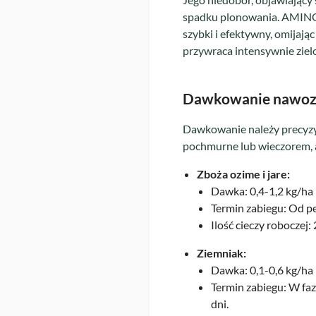
spadku plonowania. AMINOP
szybki i efektywny, omijają
przywraca intensywnie ziel
Dawkowanie nawo
Dawkowanie należy precyzyj
pochmurne lub wieczorem, a
Zboża ozime i jare:
Dawka: 0,4-1,2 kg/ha
Termin zabiegu: Od peł
Ilość cieczy roboczej:
Ziemniak:
Dawka: 0,1-0,6 kg/ha
Termin zabiegu: W fa
dni.