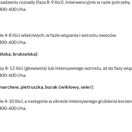
adzeniu rozsady (faza 8-9 liści). Interwencyjnie w razie potrzeby.
 400-600 l/ha.
ie 4-8 liści właściwych, w fazie wiązania i wzrostu owoców.
 400-600 l/ha.
ińska, brukselska):
zy 8-12 liści (głowiasta) lub intensywnego wzrostu, aż do fazy wiąz
 400-600 l/ha.
rchew, pietruszka, burak ćwikłowy, seler):
ie 4-10 liści, a następnie w okresie intensywnego grubienia korzen
 400-600 l/ha.