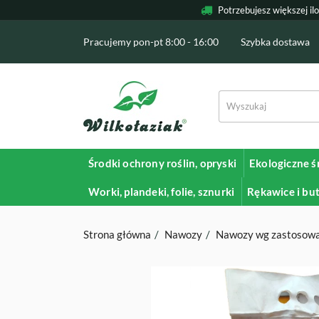
Potrzebujesz większej il
Pracujemy pon-pt 8:00 - 16:00
Szybka dostawa
Środki ochrony roślin, opryski
Ekologiczne ś
Worki, plandeki, folie, sznurki
Rękawice i bu
Strona główna
Nawozy
Nawozy wg zastosowa